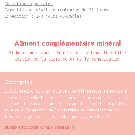
Conditions générales
Garantie satisfait ou remboursé de 30 jours
Expédition : 2-3 jours ouvrables
Aliment complémentaire minéral
Riche en minéraux · Soutien du système digestif ·
Gestion de la diarrhée et de la constipation
Description
L'Ali Argile est un aliment
complémentaire en poudre à
base d'argile bentonite riche en minéraux comme le fer, le
calcium et le magnésium. I
l soulage les troubles digestifs
et aide à la gestion de la diarrhée et constipation pour
tous (élevage, sport, retraite, poney, cheval...).
QUAND UTILISER L’ALI ARGILE ?