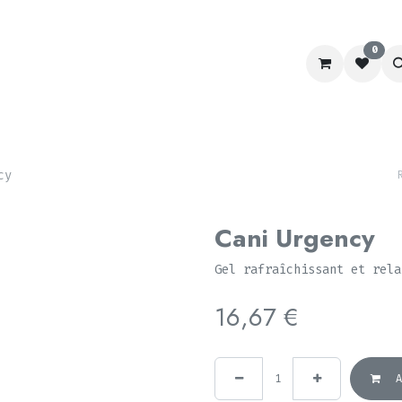
0
RACING
LABORATOIRE
CHIEN&CHAT
SCHOOL
cy
Cani Urgency
Gel rafraîchissant et rela
16,67
€
A