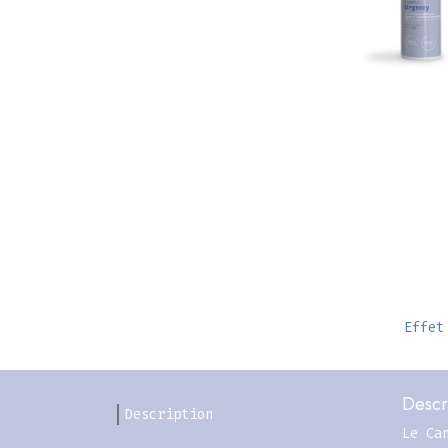
Effet
Descr
Description
Le Ca