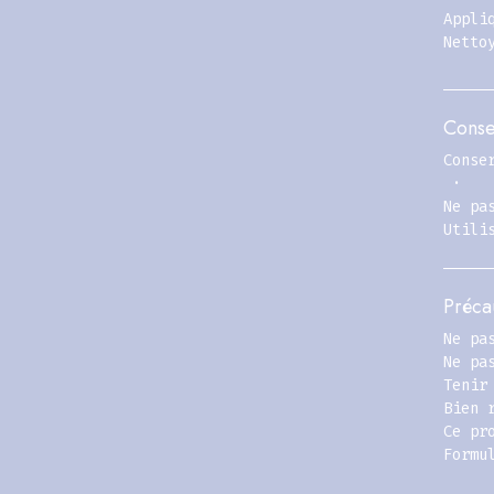
Appli
Netto
Conse
Conse
·
Ne pa
Utili
Préca
Ne pa
Ne pa
Tenir
Bien 
Ce pr
Formu