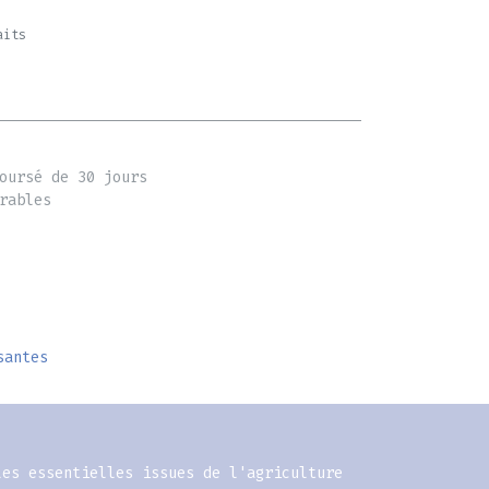
aits
oursé de 30 jours
rables
santes
les essentielles issues de l'agriculture