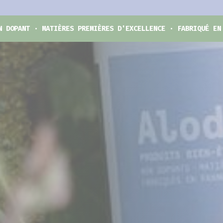
N DOPANT · MATIÈRES PREMIÈRES D'EXCELLENCE · FABRIQUÉ EN