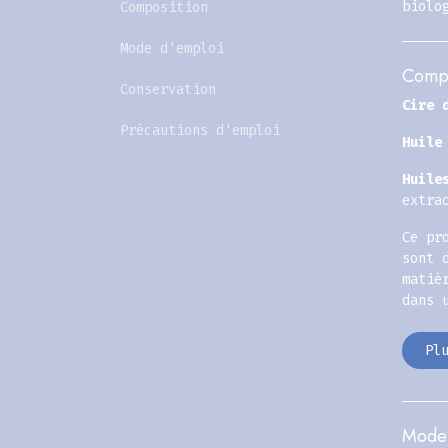
biolo
Composition
Mode d'emploi
Compo
Conservation
Cire 
Précautions d'emploi
Huile
Huile
extra
Ce pr
sont 
matiè
dans 
Pl
Mode 