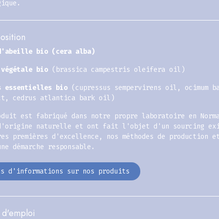
gique.
sition
d'abeille bio (cera alba)
 végétale bio
(brassica campestris oleifera oil)
s essentielles bio
(cupressus sempervirens oil, ocimum ba
ct, cedrus atlantica bark oil)
oduit est fabriqué dans notre propre laboratoire en Norm
d'origine naturelle et ont fait l'objet d'un sourcing ex
res premières d'excellence, nos méthodes de production e
une démarche responsable.
us d'informations sur nos produits
d'emploi