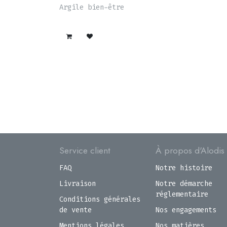
-50% SOLDES
Argile bien-être
Service client
À propos d'Alodis
FAQ
Notre histoire
Livraison
Notre démarche
réglementaire
Conditions générales
de vente
Nos engagements
Mentions légales
Nos matières