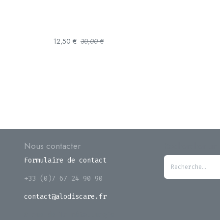
12,50
€
30,00
€
Nous contacter
Rechercher un 
Formulaire de contact
+33 (0)7 67 24 90 90
contact@alodiscare.fr
8 rue de la métallurgie