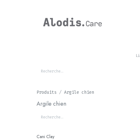
Se rendre au contenu
CHEVAL
Li
Produits
Argile chien
Argile chien
Cani Clay