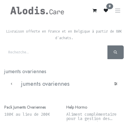
Se rendre au contenu
0
Livraison offerte en France et en Belgique à partir de 80€
d'achats.
juments ovariennes
juments ovariennes
Pack Juments Ovariennes
Help Hormo
180€ au lieu de 200€
Aliment complémentaire
pour la gestion des
hormones des juments et
des entiers