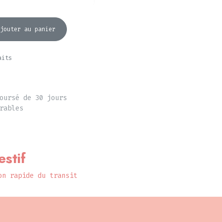
jouter au panier
aits
oursé de 30 jours
rables
stif
on rapide du transit