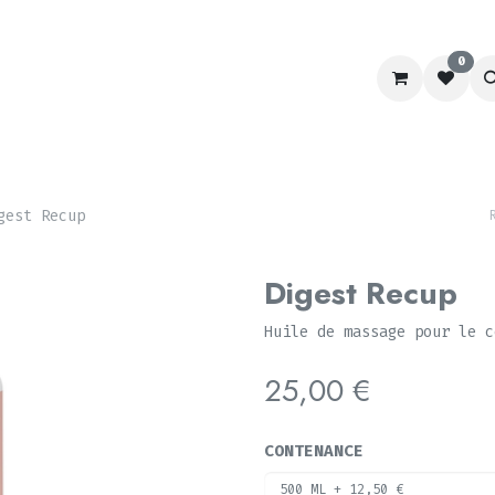
0
RACING
LABORATOIRE
CHIEN&CHAT
SCHOOL
gest Recup
Digest Recup
Huile de massage pour le c
25,00
€
CONTENANCE