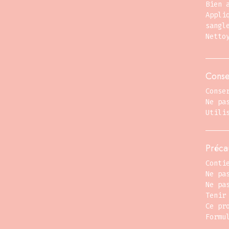
Bien 
Appli
sangl
Netto
Conse
Conse
Ne pa
Utili
Préca
Conti
Ne pa
Ne pa
Tenir
Ce pr
Formu