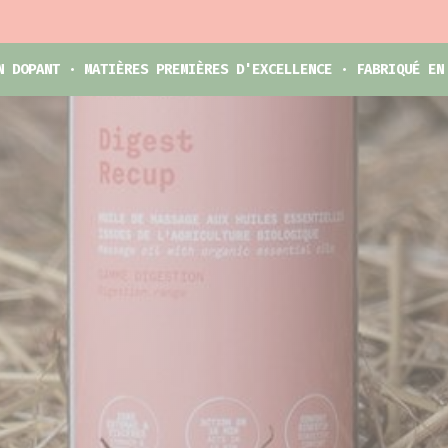
N DOPANT · MATIÈRES PREMIÈRES D'EXCELLENCE · FABRIQUÉ EN