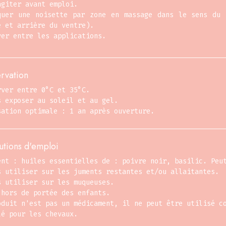
agiter avant emploi.
quer une noisette par zone en massage dans le sens du 
e et arrière du ventre).
yer entre les applications.
rvation
rver entre 0°C et 35°C.
s exposer au soleil et au gel.
sation optimale : 1 an après ouverture.
utions d'emploi
ent : huiles essentielles de : poivre noir, basilic. Peu
s utiliser sur les juments restantes et/ou allaitantes.
s utiliser sur les muqueuses.
 hors de portée des enfants.
oduit n'est pas un médicament, il ne peut être utilisé c
lé pour les chevaux.