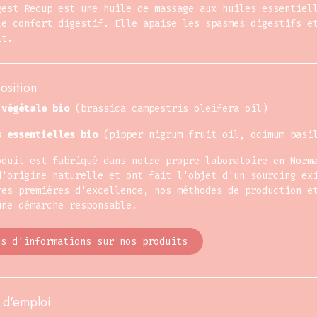
gest Recup est une huile de massage aux huiles essentiel
le confort digestif. Elle apaise les spasmes digestifs e
it.
sition
 végétale bio
(brassica campestris oleifera oil)
s essentielles bio
(pipper nigrum fruit oil, ocimum basi
oduit est fabriqué dans notre propre laboratoire en Norm
d'origine naturelle et ont fait l'objet d'un sourcing ex
res premières d'excellence, nos méthodes de production e
une démarche responsable.
us d'informations sur nos produits
d'emploi