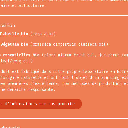
laire et articulaire.
sition
d'abeille bio
(cera alba)
 végétale bio
(brassica campestris oleifera oil)
s essentielles bio
(piper nigrum fruit oil, juniperus com
 leaf/twig oil)
oduit est fabriqué dans notre propre laboratoire en Norm
d'origine naturelle et ont fait l'objet d'un sourcing ex
res premières d'excellence, nos méthodes de production e
une démarche responsable.
us d'informations sur nos produits