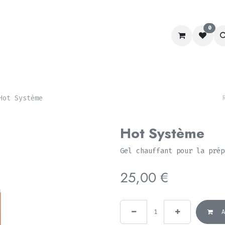
0
RACING
LABORATOIRE
CHIEN&CHAT
SCHOOL
Hot Système
Hot Système
Gel chauffant pour la prép
25,00
€
A