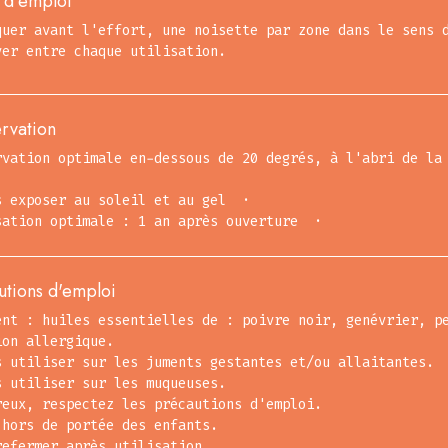
d'emploi
quer avant l'effort, une noisette par zone dans le sens 
yer entre chaque utilisation.
rvation
rvation optimale en-dessous de 20 degrés, à l'abri de la
s exposer au soleil et au gel ·
sation optimale : 1 an après ouverture ·
utions d'emploi
ent : huiles essentielles de : poivre noir, genévrier, p
ion allergique.
s utiliser sur les juments gestantes et/ou allaitantes.
s utiliser sur les muqueuses.
reux, respectez les précautions d'emploi.
 hors de portée des enfants.
refermer après utilisation.