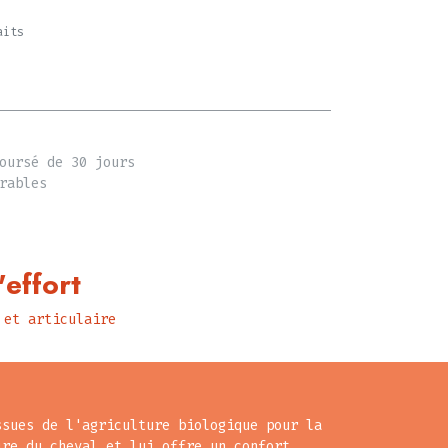
aits
oursé de 30 jours
rables
'effort
 et articulaire
ssues de l'agriculture biologique pour la
ire du cheval et lui offre un confort