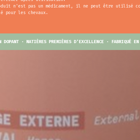
oduit n'est pas un médicament, il ne peut être utilisé c
lé pour les chevaux.
N DOPANT · MATIÈRES PREMIÈRES D'EXCELLENCE · FABRIQUÉ EN