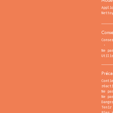
Mode 
Appli
Netto
Conse
Conse
·
Ne pa
Utili
Préca
Conti
réact
Ne pa
Ne pa
Dange
Tenir
Bien 