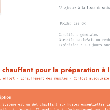
Ajouter à la liste de souh
Poids
:
200 GR
Conditions générales
Garantie satisfait ou remb
Expédition : 2-3 jours ouv
 chauffant pour la préparation à l
l'effort · Echauffement des muscles · Confort musculaire
iption
t Système est un gel chauffant aux huiles essentielles i
ration à l'effort. Il participe à l'échauffement muscula