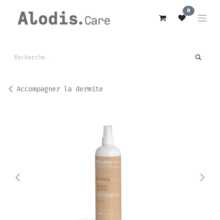
Se rendre au contenu
0
Accompagner la dermite