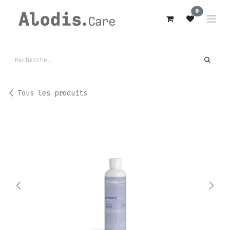
Se rendre au contenu
0
Tous les produits