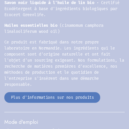
Savon noir liquide à l'huile de lin bio ·
Certifié
Ecodétergent à base d'ingrédients biologiques par
Ecocert Greenlife.
Huiles essentielles bio
(cinamomum camphora
linalooliferum wood oil)
Ce produit est fabriqué dans notre propre
laboratoire en Normandie. Les ingrédients qui le
composent sont d'origine naturelle et ont fait
l'objet d'un sourcing exigeant. Nos formulations, la
recherche de matières premières d'excellence, nos
méthodes de production et le quotidien de
l'entreprise s'insèrent dans une démarche
responsable.​
Plus d'informations sur nos produits
Mode d'emploi