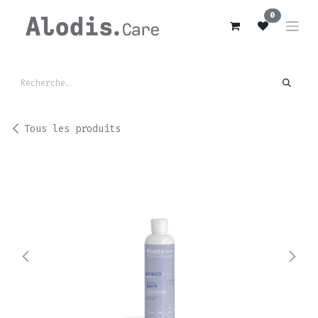
Se rendre au contenu
0
Tous les produits