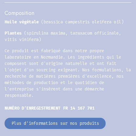
Composition
Huile végétale
(brassica campestris oleifera oil)
Plantes
(spirulina maxima, taraxacum officinale,
vitis vinifera)
Ce produit est fabriqué dans notre propre
laboratoire en Normandie. Les ingrédients qui le
composent sont d'origine naturelle et ont fait
l'objet d'un sourcing exigeant. Nos formulations, la
recherche de matières premières d'excellence, nos
méthodes de production et le quotidien de
l'entreprise s'insèrent dans une démarche
responsable.
NUMÉRO D'ENREGISTREMENT FR 14 167 701
Plus d'informations sur nos produits