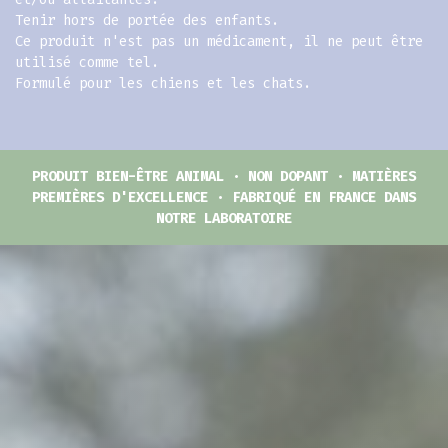
Tenir hors de portée des enfants.
Ce produit n'est pas un médicament, il ne peut être
utilisé comme tel.
Formulé pour les chiens et les chats.
PRODUIT BIEN-ÊTRE ANIMAL · NON DOPANT · MATIÈRES
PREMIÈRES D'EXCELLENCE · FABRIQUÉ EN FRANCE DANS
NOTRE LABORATOIRE