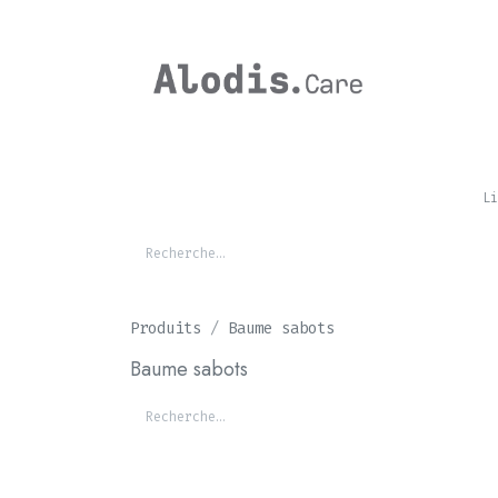
Se rendre au contenu
CHEVAL
Li
Produits
Baume sabots
Baume sabots