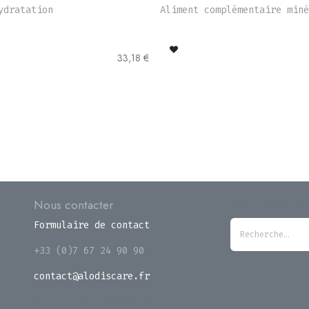
ydratation
Aliment complémentaire miné
33,18
€
Nous contacter
Rechercher un 
Formulaire de contact
+33 (0)7 67 24 90 90
contact@alodiscare.fr
8 rue de la métallurgie