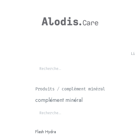
Se rendre au contenu
CHEVAL
Li
Produits
complément minéral
complément minéral
Flash Hydra