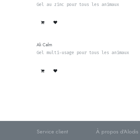
Gel au zinc pour tous les animaux
Épuisé
Ali Calm
Gel multi-usage pour tous les animaux
Service client
À propos d'Alodis