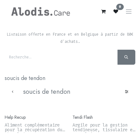
Se rendre au contenu
0
Livraison offerte en France et en Belgique à partir de 80€
d'achats.
soucis de tendon
soucis de tendon
Help Recup
Tendi Flash
Aliment complémentaire
Argile pour la gestion
pour la récupération du
tendineuse, tissulaire et
cheval de sport
musculaire