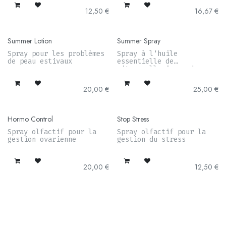
12,50
€
16,67
€
Summer Lotion
Summer Spray
Spray pour les problèmes
Spray à l'huile
de peau estivaux
essentielle de
citronnelle issue de
l'agriculture biologique
20,00
€
25,00
€
Hormo Control
Stop Stress
Spray olfactif pour la
Spray olfactif pour la
gestion ovarienne
gestion du stress
20,00
€
12,50
€