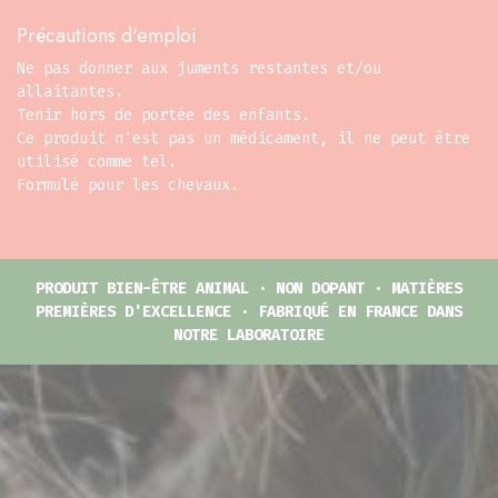
Précautions d'emploi
Ne pas donner aux juments restantes et/ou
allaitantes.
Tenir hors de portée des enfants.
Ce produit n'est pas un médicament, il ne peut être
utilisé comme tel.
Formulé pour les chevaux.
PRODUIT BIEN-ÊTRE ANIMAL · NON DOPANT · MATIÈRES
PREMIÈRES D'EXCELLENCE · FABRIQUÉ EN FRANCE DANS
NOTRE LABORATOIRE