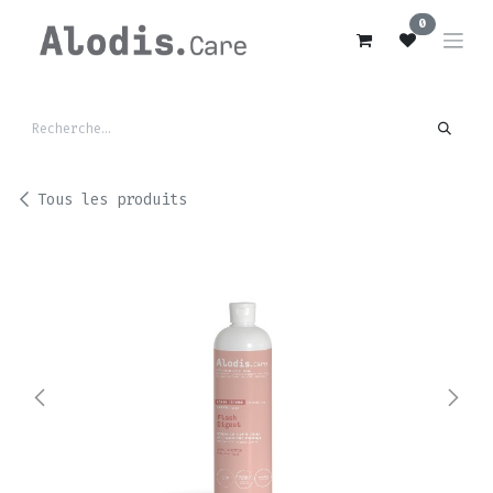
Se rendre au contenu
0
Tous les produits