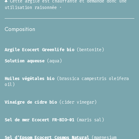
Cette argile est chauffante et demande donc une
utilisation raisonnée ·
Composition
Argile Ecocert Greenlife bio
(bentonite)
Solution aqueuse
(aqua)
Huiles végétales bio
(brassica campestris oleifera
oil)
Vinaigre de cidre bio
(cider vinegar)
Sel de mer Ecocert FR-BIO-01
(maris sal)
Sel d'Epsom Ecocert Cosmos Natural
(magnesium