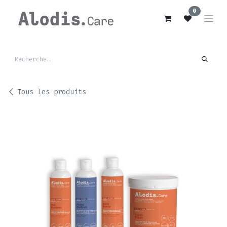
Se rendre au contenu
0
Tous les produits