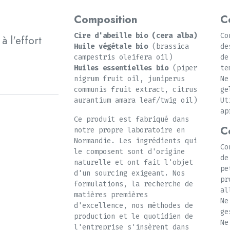
Composition
C
Cire d'abeille bio (cera alba)
Co
à l'effort
Huile végétale bio
(brassica
de
campestris oleifera oil)
de
Huiles essentielles bio
(piper
te
nigrum fruit oil, juniperus
Ne
communis fruit extract, citrus
g
aurantium amara leaf/twig oil)
Ut
ap
Ce produit est fabriqué dans
Co
notre propre laboratoire en
Normandie. Les ingrédients qui
Co
le composent sont d'origine
de
naturelle et ont fait l'objet
pe
d'un sourcing exigeant. Nos
pr
formulations, la recherche de
al
matières premières
Ne
d'excellence, nos méthodes de
ge
production et le quotidien de
Ne
l'entreprise s'insèrent dans