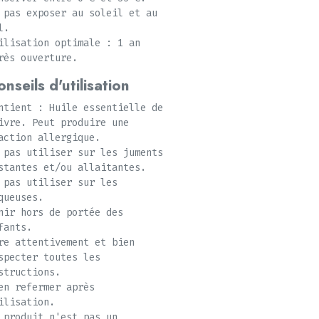
 pas exposer au soleil et au
l.
ilisation optimale : 1 an
rès ouverture.
nseils d'utilisation
ntient : Huile essentielle de
ivre. Peut produire une
action allergique.
 pas utiliser sur les juments
stantes et/ou allaitantes.
 pas utiliser sur les
queuses.
nir hors de portée des
fants.
re attentivement et bien
specter toutes les
structions.
en refermer après
ilisation.
 produit n'est pas un