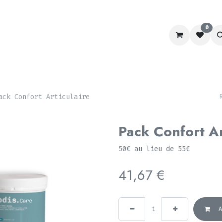
0
RACING
LABORATOIRE
CHIEN&CHAT
SCHOOL
ack Confort Articulaire
Pack Confort Ar
50€ au lieu de 55€
41,67
€
A