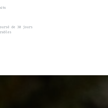
aits
oursé de 30 jours
rables