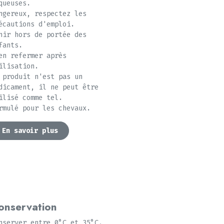
queuses.
ngereux, respectez les
écautions d'emploi.
nir hors de portée des
fants.
en refermer après
ilisation.
 produit n'est pas un
dicament, il ne peut être
ilisé comme tel.
rmulé pour les chevaux.
En savoir plus
onservation
nserver entre 0°C et 35°C.