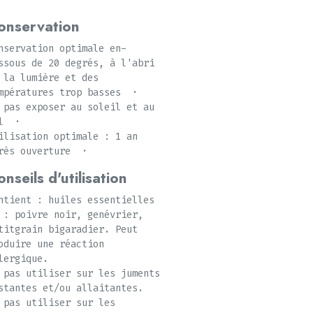
onservation
nservation optimale en-
ssous de 20 degrés, à l'abri
 la lumière et des
mpératures trop basses ·
 pas exposer au soleil et au
el ·
ilisation optimale : 1 an
rès ouverture ·
nseils d'utilisation
ntient : huiles essentielles
 : poivre noir, genévrier,
titgrain bigaradier. Peut
oduire une réaction
lergique.
 pas utiliser sur les juments
stantes et/ou allaitantes.
 pas utiliser sur les