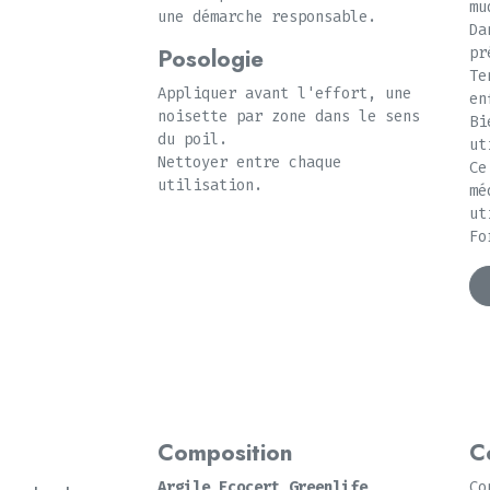
mu
une démarche responsable.
Da
Posologie
pr
Te
Appliquer avant l'effort, une
en
noisette par zone dans le sens
Bi
du poil.
ut
Nettoyer entre chaque
Ce
utilisation.
mé
ut
Fo
Composition
C
Argile Ecocert Greenlife
Co