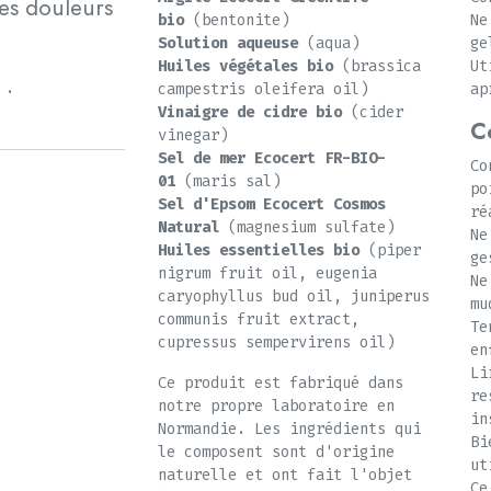
des douleurs
bio
(bentonite)
Ne
Solution aqueuse
(aqua)
ge
Huiles végétales bio
(brassica
Ut
campestris oleifera oil)
ap
 ·
Vinaigre de cidre bio
(cider
Co
vinegar)
Sel de mer Ecocert FR-BIO-
Co
01
(maris sal)
po
Sel d'Epsom Ecocert Cosmos
ré
Natural
(magnesium sulfate)
Ne
Huiles essentielles bio
(piper
ge
nigrum fruit oil, eugenia
Ne
caryophyllus bud oil, juniperus
mu
communis fruit extract,
Te
cupressus sempervirens oil)
en
Li
Ce produit est fabriqué dans
re
notre propre laboratoire en
in
Normandie. Les ingrédients qui
Bi
le composent sont d'origine
ut
naturelle et ont fait l'objet
Ce