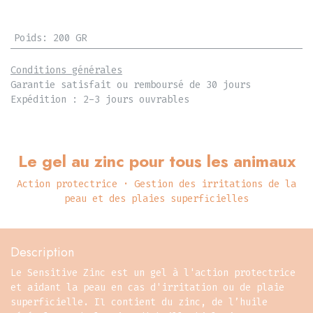
Poids
:
200 GR
Conditions générales
Garantie satisfait ou remboursé de 30 jours
Expédition : 2-3 jours ouvrables
Le gel au zinc pour tous les animaux
Action protectrice · Gestion des irritations de la
peau et des plaies superficielles
Description
Le Sensitive Zinc est un gel à l'action protectrice
et aidant la peau en cas d'irritation ou de plaie
superficielle. Il contient du zinc, de l’huile