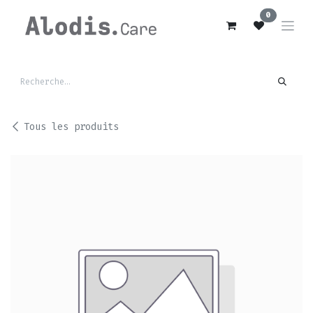
Se rendre au contenu
0
Tous les produits