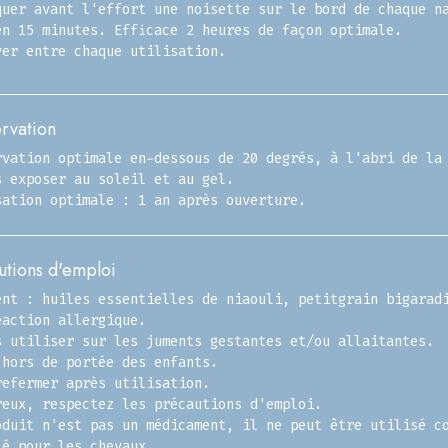
quer avant l'effort une noisette sur le bord de chaque n
en 15 minutes. Efficace 2 heures de façon optimale.
yer entre chaque utilisation.
rvation
rvation optimale en-dessous de 20 degrés, à l'abri de la
s exposer au soleil et au gel.
sation optimale : 1 an après ouverture.
utions d'emploi
ent : huiles essentielles de niaouli, petitgrain bigarad
éaction allergique.
s utiliser sur les juments gestantes et/ou allaitantes.
 hors de portée des enfants.
refermer après utilisation.
reux, respectez les précautions d'emploi.
oduit n'est pas un médicament, il ne peut être utilisé c
lé pour les chevaux.