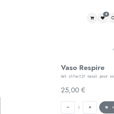
0
RACING
LABORATOIRE
CHIEN&CHAT
SCHOOL
Vaso Respire
Gel olfactif nasal pour so
25,00
€
A