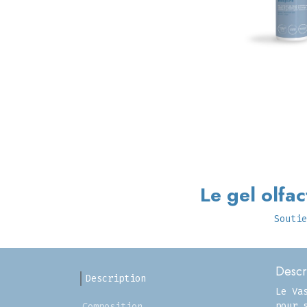
Le gel olfac
Soutie
Descr
Description
Le Va
pour 
Composition