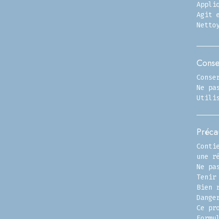
Appli
Agit 
Netto
Conse
Conse
Ne pa
Utili
Préca
Conti
une r
Ne pa
Tenir
Bien 
Dange
Ce pr
Formu