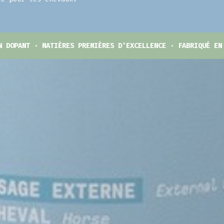
N DOPANT · MATIÈRES PREMIÈRES D'EXCELLENCE · FABRIQUÉ EN