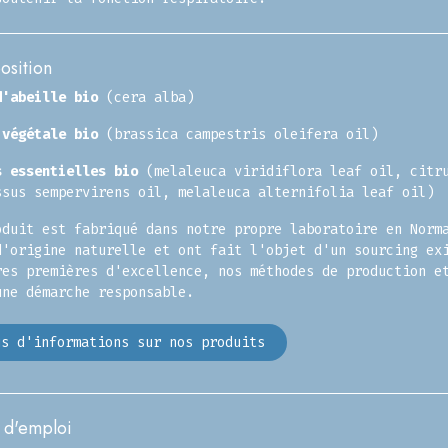
sition
d'abeille bio
(cera alba)
 végétale bio
(brassica campestris oleifera oil)
s essentielles bio
(melaleuca viridiflora leaf oil, citru
ssus sempervirens oil, melaleuca alternifolia leaf oil)
oduit est fabriqué dans notre propre laboratoire en Norm
d'origine naturelle et ont fait l'objet d'un sourcing ex
res premières d'excellence, nos méthodes de production e
une démarche responsable.
s d'informations sur nos produits​​​​
d'emploi