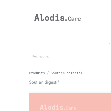
Se rendre au contenu
CHEVAL
Li
Produits
Soutien digestif
Soutien digestif