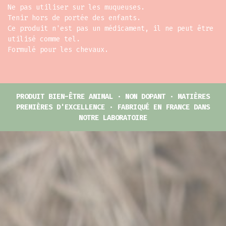
Ne pas utiliser sur les muqueuses.
Tenir hors de portée des enfants.
Ce produit n'est pas un médicament, il ne peut être
utilisé comme tel.
Formulé pour les chevaux.
PRODUIT BIEN-ÊTRE ANIMAL · NON DOPANT · MATIÈRES
PREMIÈRES D'EXCELLENCE · FABRIQUÉ EN FRANCE DANS
NOTRE LABORATOIRE