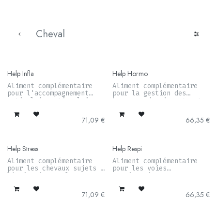
Cheval
Help Infla
Help Hormo
Aliment complémentaire
Aliment complémentaire
pour l'accompagnement
pour la gestion des
articulaire, tissulaire,
hormones des juments et
membraneux et musculaire
des entiers
71,09
€
66,35
€
Help Stress
Help Respi
Aliment complémentaire
Aliment complémentaire
pour les chevaux sujets à
pour les voies
l'agitation et la
respiratoires
nervosité
71,09
€
66,35
€